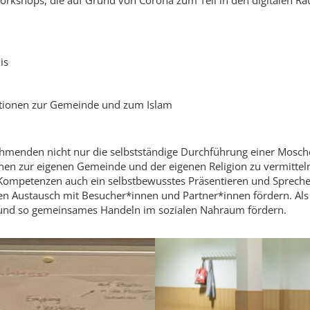
 Workshops, die auf Grund von Corona zum Teil in den digitalen R
is
ationen zur Gemeinde und zum Islam
nehmenden nicht nur die selbstständige Durchführung einer Mosc
onen zur eigenen Gemeinde und der eigenen Religion zu vermitte
en Kompetenzen auch ein selbstbewusstes Präsentieren und Sprec
n Austausch mit Besucher*innen und Partner*innen fördern. Als 
 und so gemeinsames Handeln im sozialen Nahraum fördern.